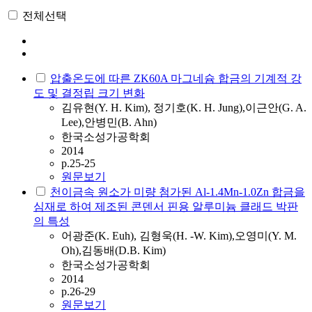
전체선택
압출온도에 따른 ZK60A 마그네슘 합금의 기계적 강
도 및 결정립 크기 변화
김유현(Y. H. Kim), 정기호(K. H. Jung),이근안(G. A.
Lee),안병민(B. Ahn)
한국소성가공학회
2014
p.25-25
원문보기
천이금속 원소가 미량 첨가된 Al-1.4Mn-1.0Zn 합금을
심재로 하여 제조된 콘덴서 핀용 알루미늄 클래드 박판
의 특성
어광준(K. Euh), 김형욱(H. -W. Kim),오영미(Y. M.
Oh),김동배(D.B. Kim)
한국소성가공학회
2014
p.26-29
원문보기