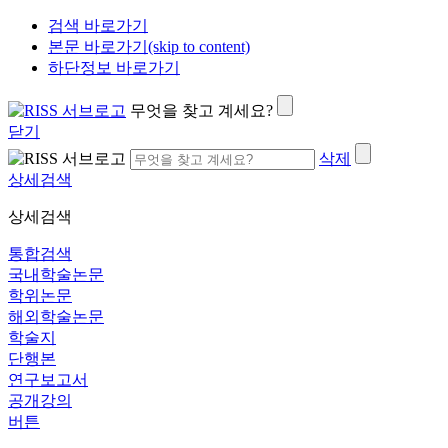
검색 바로가기
본문 바로가기(skip to content)
하단정보 바로가기
무엇을 찾고 계세요?
닫기
삭제
상세검색
상세검색
통합검색
국내학술논문
학위논문
해외학술논문
학술지
단행본
연구보고서
공개강의
버튼