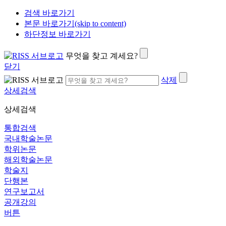
검색 바로가기
본문 바로가기(skip to content)
하단정보 바로가기
무엇을 찾고 계세요?
닫기
삭제
상세검색
상세검색
통합검색
국내학술논문
학위논문
해외학술논문
학술지
단행본
연구보고서
공개강의
버튼