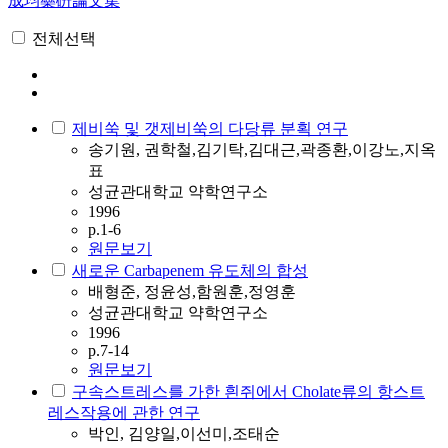
成均藥硏論文集
전체선택
제비쑥 및 갯제비쑥의 다당류 분획 연구
송기원, 권학철,김기탁,김대근,곽종환,이강노,지옥
표
성균관대학교 약학연구소
1996
p.1-6
원문보기
새로운 Carbapenem 유도체의 합성
배형준, 정윤성,함원훈,정영훈
성균관대학교 약학연구소
1996
p.7-14
원문보기
구속스트레스를 가한 흰쥐에서 Cholate류의 항스트
레스작용에 관한 연구
박인, 김양일,이선미,조태순