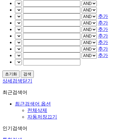
추가
추가
추가
추가
추가
추가
추가
상세검색닫기
최근검색어
최근검색어 옵션
전체삭제
자동저장끄기
인기검색어