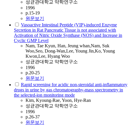
성균관대학교 약학연구소
1996
p.15-19
원문보기
Vasoactive Intestinal Peptide (VIP)-induced Enzyme
Secretion in Rat Pancreatic Tissue is not associated with
Activation of Nitric Oxide Synthase (NOS) and Increase in
Cyclic GMP Level
Nam, Tae Kyun, Han, Jeung whan,Nam, Suk
Woo,Seo, Dong-Wan,Lee, Young Jin,Ko, Young
Kwon,Lee, Hyang Woo
성균관대학교 약학연구소
1996
p.20-25
원문보기
Rapid screening for acidic non-steroidal anti-inflammatory
drugs in urine by gas chromatography-mass spectrometry in
the selected-ion monitoring mode
Kim, Kyoung-Rae, Yoon, Hye-Ran
성균관대학교 약학연구소
1996
p.26-37
원문보기