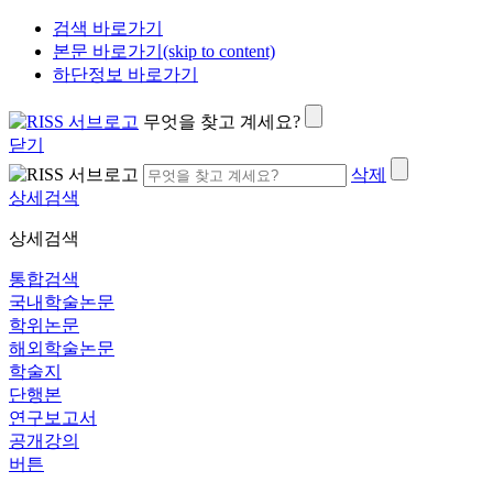
검색 바로가기
본문 바로가기(skip to content)
하단정보 바로가기
무엇을 찾고 계세요?
닫기
삭제
상세검색
상세검색
통합검색
국내학술논문
학위논문
해외학술논문
학술지
단행본
연구보고서
공개강의
버튼