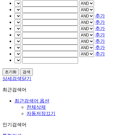
추가
추가
추가
추가
추가
추가
추가
상세검색닫기
최근검색어
최근검색어 옵션
전체삭제
자동저장끄기
인기검색어