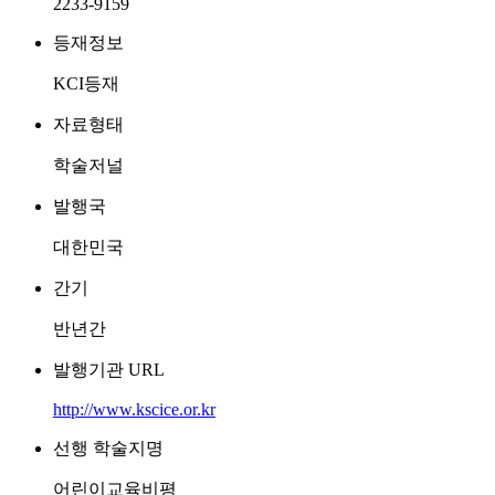
2233-9159
등재정보
KCI등재
자료형태
학술저널
발행국
대한민국
간기
반년간
발행기관 URL
http://www.kscice.or.kr
선행 학술지명
어린이교육비평