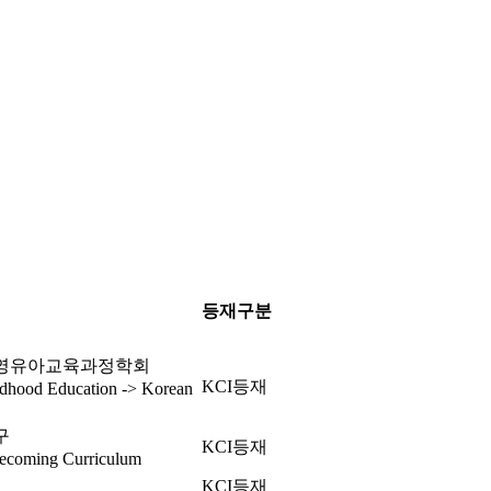
등재구분
국영유아교육과정학회
KCI등재
ldhood Education -> Korean
구
KCI등재
coming Curriculum
KCI등재