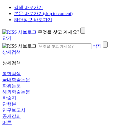
검색 바로가기
본문 바로가기(skip to content)
하단정보 바로가기
무엇을 찾고 계세요?
닫기
삭제
상세검색
상세검색
통합검색
국내학술논문
학위논문
해외학술논문
학술지
단행본
연구보고서
공개강의
버튼