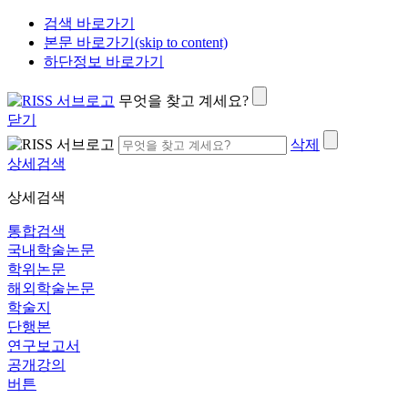
검색 바로가기
본문 바로가기(skip to content)
하단정보 바로가기
무엇을 찾고 계세요?
닫기
삭제
상세검색
상세검색
통합검색
국내학술논문
학위논문
해외학술논문
학술지
단행본
연구보고서
공개강의
버튼