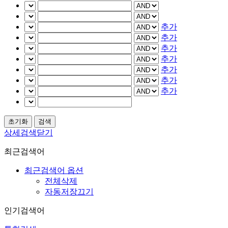
추가
추가
추가
추가
추가
추가
추가
상세검색닫기
최근검색어
최근검색어 옵션
전체삭제
자동저장끄기
인기검색어