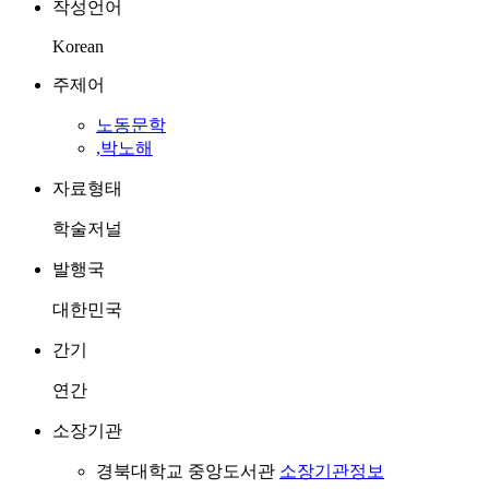
작성언어
Korean
주제어
노동문학
,박노해
자료형태
학술저널
발행국
대한민국
간기
연간
소장기관
경북대학교 중앙도서관
소장기관정보