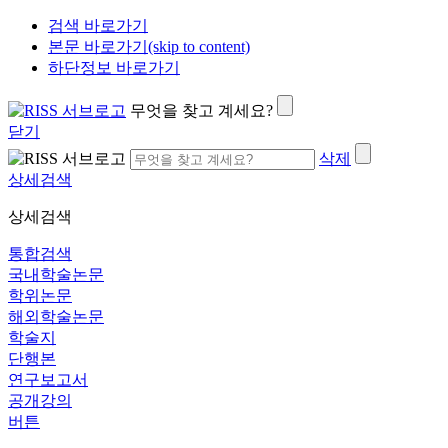
검색 바로가기
본문 바로가기(skip to content)
하단정보 바로가기
무엇을 찾고 계세요?
닫기
삭제
상세검색
상세검색
통합검색
국내학술논문
학위논문
해외학술논문
학술지
단행본
연구보고서
공개강의
버튼