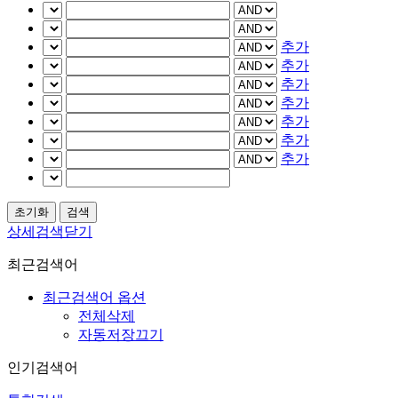
추가
추가
추가
추가
추가
추가
추가
상세검색닫기
최근검색어
최근검색어 옵션
전체삭제
자동저장끄기
인기검색어