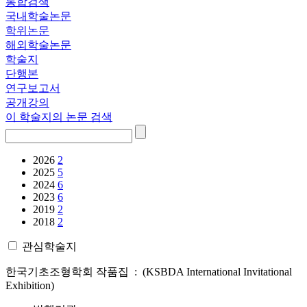
통합검색
국내학술논문
학위논문
해외학술논문
학술지
단행본
연구보고서
공개강의
이 학술지의 논문 검색
2026
2
2025
5
2024
6
2023
6
2019
2
2018
2
관심학술지
한국기초조형학회 작품집 : (KSBDA International Invitational
Exhibition)