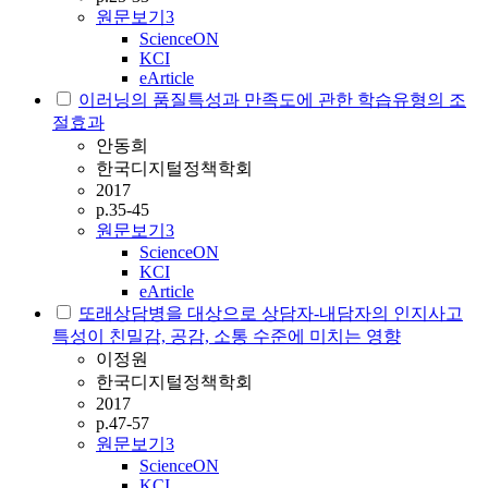
원문보기
3
ScienceON
KCI
eArticle
이러닝의 품질특성과 만족도에 관한 학습유형의 조
절효과
안동희
한국디지털정책학회
2017
p.35-45
원문보기
3
ScienceON
KCI
eArticle
또래상담병을 대상으로 상담자-내담자의 인지사고
특성이 친밀감, 공감, 소통 수준에 미치는 영향
이정원
한국디지털정책학회
2017
p.47-57
원문보기
3
ScienceON
KCI