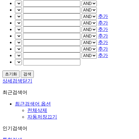
추가
추가
추가
추가
추가
추가
추가
상세검색닫기
최근검색어
최근검색어 옵션
전체삭제
자동저장끄기
인기검색어