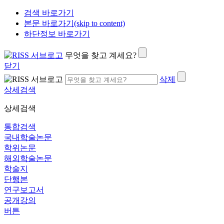
검색 바로가기
본문 바로가기(skip to content)
하단정보 바로가기
무엇을 찾고 계세요?
닫기
삭제
상세검색
상세검색
통합검색
국내학술논문
학위논문
해외학술논문
학술지
단행본
연구보고서
공개강의
버튼