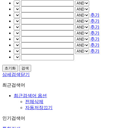
추가
추가
추가
추가
추가
추가
추가
상세검색닫기
최근검색어
최근검색어 옵션
전체삭제
자동저장끄기
인기검색어