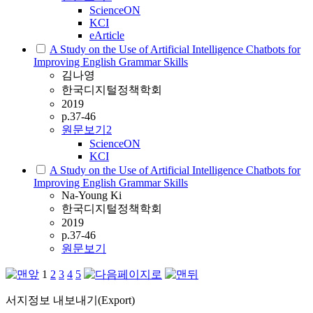
ScienceON
KCI
eArticle
A Study on the Use of Artificial Intelligence Chatbots for
Improving English Grammar Skills
김나영
한국디지털정책학회
2019
p.37-46
원문보기
2
ScienceON
KCI
A Study on the Use of Artificial Intelligence Chatbots for
Improving English Grammar Skills
Na-Young Ki
한국디지털정책학회
2019
p.37-46
원문보기
1
2
3
4
5
서지정보 내보내기(Export)