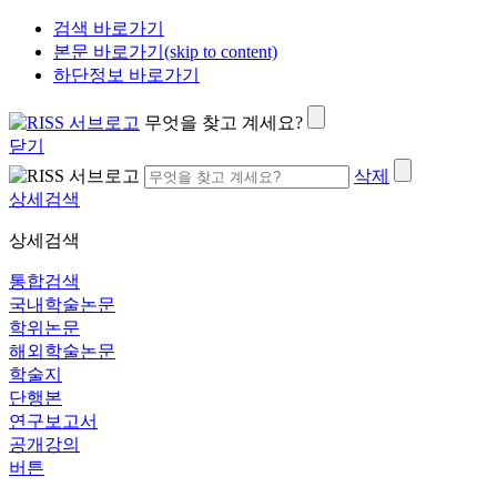
검색 바로가기
본문 바로가기(skip to content)
하단정보 바로가기
무엇을 찾고 계세요?
닫기
삭제
상세검색
상세검색
통합검색
국내학술논문
학위논문
해외학술논문
학술지
단행본
연구보고서
공개강의
버튼