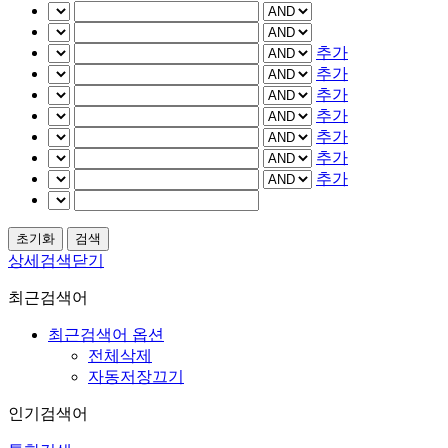
추가
추가
추가
추가
추가
추가
추가
상세검색닫기
최근검색어
최근검색어 옵션
전체삭제
자동저장끄기
인기검색어