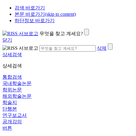
검색 바로가기
본문 바로가기(skip to content)
하단정보 바로가기
무엇을 찾고 계세요?
닫기
삭제
상세검색
상세검색
통합검색
국내학술논문
학위논문
해외학술논문
학술지
단행본
연구보고서
공개강의
버튼