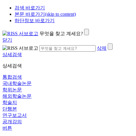
검색 바로가기
본문 바로가기(skip to content)
하단정보 바로가기
무엇을 찾고 계세요?
닫기
삭제
상세검색
상세검색
통합검색
국내학술논문
학위논문
해외학술논문
학술지
단행본
연구보고서
공개강의
버튼