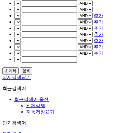
추가
추가
추가
추가
추가
추가
추가
상세검색닫기
최근검색어
최근검색어 옵션
전체삭제
자동저장끄기
인기검색어