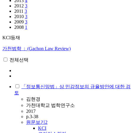
2013
4
2012
3
2011
3
2010
3
2009
3
2008
1
KCI등재
가천법학 : (Gachon Law Review)
전체선택
「정보통신망법」상 민감정보의 규율방안에 대한 검
토
김현경
가천대학교 법학연구소
2017
p.3-38
원문보기
2
KCI