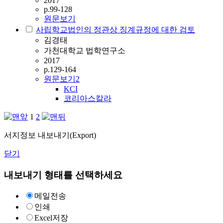
2017
p.99-128
원문보기
사립학교법인의 정관상 징계규정에 대한 검토
김경태
가천대학교 법학연구소
2017
p.129-164
원문보기
2
KCI
코리아스칼라
1
2
서지정보 내보내기(Export)
닫기
내보내기 형태를 선택하세요
메일전송
인쇄
Excel저장