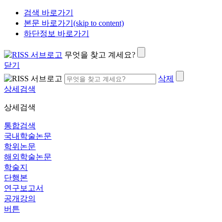
검색 바로가기
본문 바로가기(skip to content)
하단정보 바로가기
무엇을 찾고 계세요?
닫기
삭제
상세검색
상세검색
통합검색
국내학술논문
학위논문
해외학술논문
학술지
단행본
연구보고서
공개강의
버튼