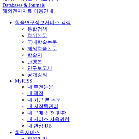
Databases & Journals
해외전자자료 이용안내
학술연구정보서비스 검색
통합검색
학위논문
국내학술논문
해외학술논문
학술지
단행본
연구보고서
공개강의
MyRISS
내 추천논문
내 책장
내 최근 본 논문
내 저작물관리
내 구매·신청 현황
내 서비스 사용권한
내 관심 DB
회원서비스
회원가입