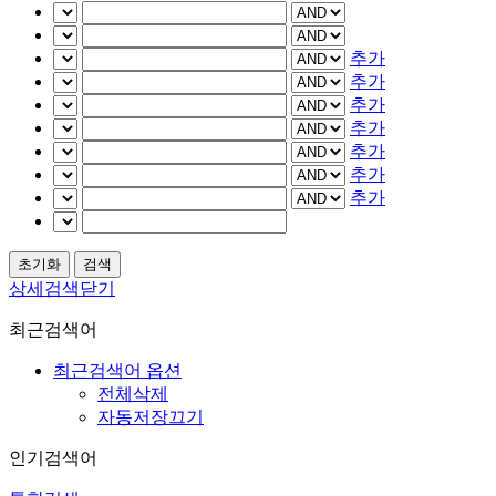
추가
추가
추가
추가
추가
추가
추가
상세검색닫기
최근검색어
최근검색어 옵션
전체삭제
자동저장끄기
인기검색어