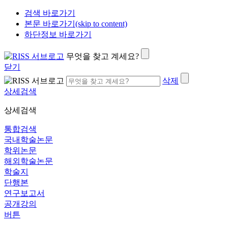
검색 바로가기
본문 바로가기(skip to content)
하단정보 바로가기
무엇을 찾고 계세요?
닫기
삭제
상세검색
상세검색
통합검색
국내학술논문
학위논문
해외학술논문
학술지
단행본
연구보고서
공개강의
버튼