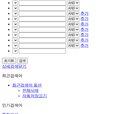
추가
추가
추가
추가
추가
추가
추가
상세검색닫기
최근검색어
최근검색어 옵션
전체삭제
자동저장끄기
인기검색어