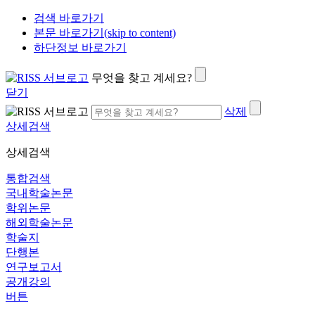
검색 바로가기
본문 바로가기(skip to content)
하단정보 바로가기
무엇을 찾고 계세요?
닫기
삭제
상세검색
상세검색
통합검색
국내학술논문
학위논문
해외학술논문
학술지
단행본
연구보고서
공개강의
버튼