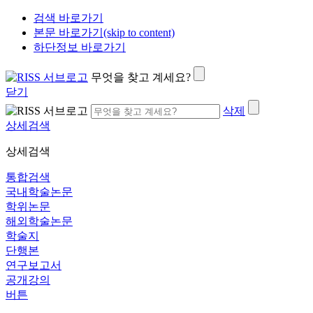
검색 바로가기
본문 바로가기(skip to content)
하단정보 바로가기
무엇을 찾고 계세요?
닫기
삭제
상세검색
상세검색
통합검색
국내학술논문
학위논문
해외학술논문
학술지
단행본
연구보고서
공개강의
버튼