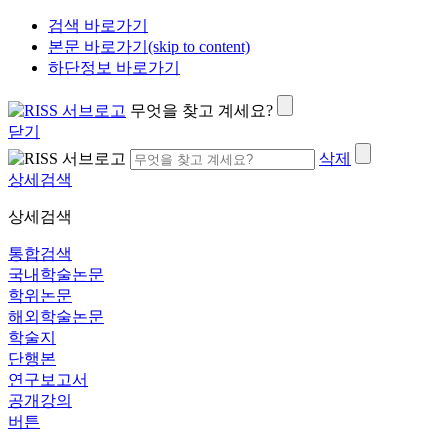
검색 바로가기
본문 바로가기(skip to content)
하단정보 바로가기
무엇을 찾고 계세요?
닫기
삭제
상세검색
상세검색
통합검색
국내학술논문
학위논문
해외학술논문
학술지
단행본
연구보고서
공개강의
버튼