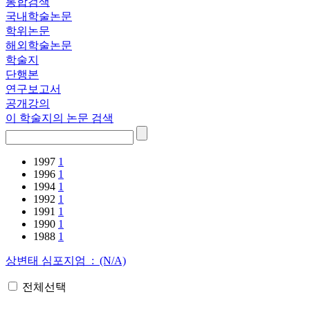
통합검색
국내학술논문
학위논문
해외학술논문
학술지
단행본
연구보고서
공개강의
이 학술지의 논문 검색
1997
1
1996
1
1994
1
1992
1
1991
1
1990
1
1988
1
상변태 심포지엄 : (N/A)
전체선택