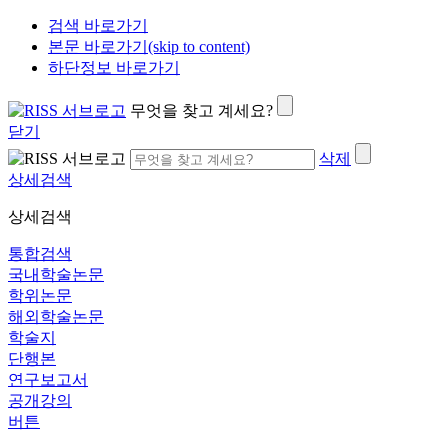
검색 바로가기
본문 바로가기(skip to content)
하단정보 바로가기
무엇을 찾고 계세요?
닫기
삭제
상세검색
상세검색
통합검색
국내학술논문
학위논문
해외학술논문
학술지
단행본
연구보고서
공개강의
버튼