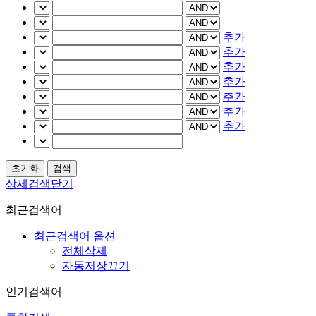
추가
추가
추가
추가
추가
추가
추가
상세검색닫기
최근검색어
최근검색어 옵션
전체삭제
자동저장끄기
인기검색어