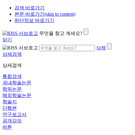
검색 바로가기
본문 바로가기(skip to content)
하단정보 바로가기
무엇을 찾고 계세요?
닫기
삭제
상세검색
상세검색
통합검색
국내학술논문
학위논문
해외학술논문
학술지
단행본
연구보고서
공개강의
버튼