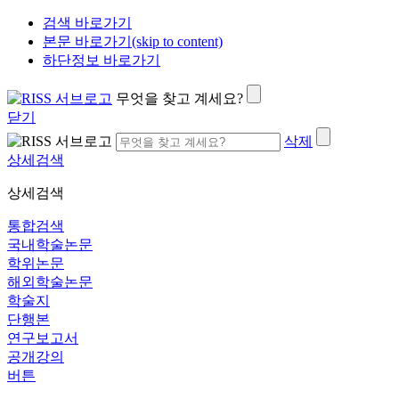
검색 바로가기
본문 바로가기(skip to content)
하단정보 바로가기
무엇을 찾고 계세요?
닫기
삭제
상세검색
상세검색
통합검색
국내학술논문
학위논문
해외학술논문
학술지
단행본
연구보고서
공개강의
버튼