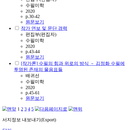
수필미학
2020
p.30-42
원문보기
작가 연보 및 문단 경력
편집부(편집자)
수필미학
2020
p.43-44
원문보기
[작가론] 수필의 힘과 위로의 방식 － 김정화 수필에
투영된 존재의 물음표들
배귀선
수필미학
2020
p.45-61
원문보기
1
2
3
4
5
서지정보 내보내기(Export)