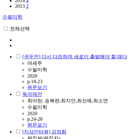
2014
4
2013
2
수필미학
전체선택
[권두언] 다시 다짐하며 새로이 출발해야 할 때다
여세주
수필미학
2020
p.18-23
원문보기
독자제언
최아란, 송복련,최지안,최선예,최소연
수필미학
2020
p.24-28
원문보기
[지상인터뷰] 김정화
편집부(편집자)