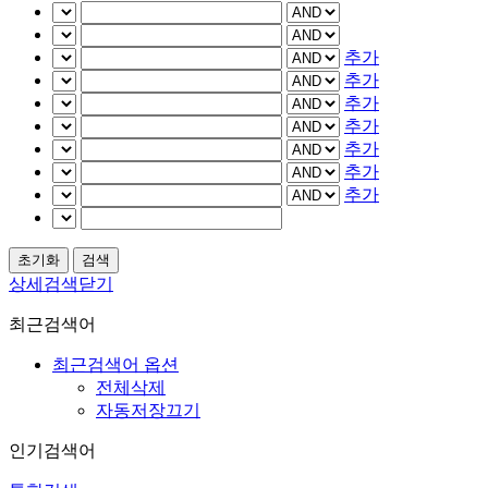
추가
추가
추가
추가
추가
추가
추가
상세검색닫기
최근검색어
최근검색어 옵션
전체삭제
자동저장끄기
인기검색어