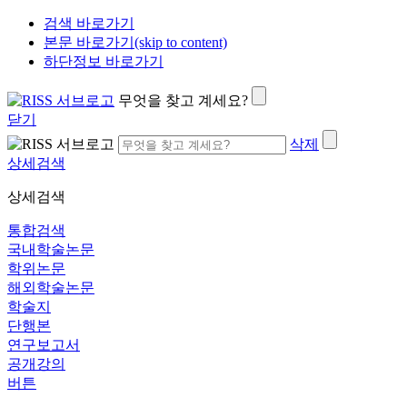
검색 바로가기
본문 바로가기(skip to content)
하단정보 바로가기
무엇을 찾고 계세요?
닫기
삭제
상세검색
상세검색
통합검색
국내학술논문
학위논문
해외학술논문
학술지
단행본
연구보고서
공개강의
버튼