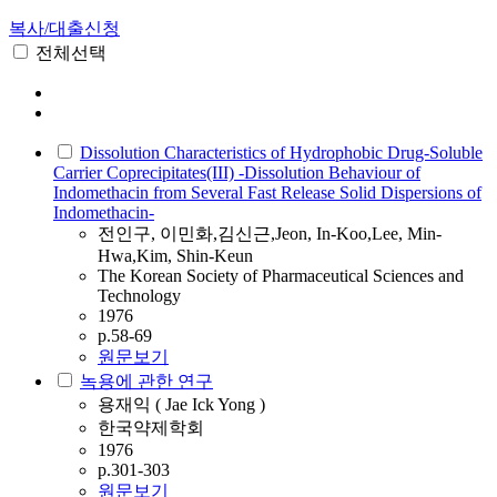
복사/대출신청
전체선택
Dissolution Characteristics of Hydrophobic Drug-Soluble
Carrier Coprecipitates(III) -Dissolution Behaviour of
Indomethacin from Several Fast Release Solid Dispersions of
Indomethacin-
전인구, 이민화,김신근,Jeon, In-Koo,Lee, Min-
Hwa,Kim, Shin-Keun
The Korean Society of Pharmaceutical Sciences and
Technology
1976
p.58-69
원문보기
녹용에 관한 연구
용재익 ( Jae Ick Yong )
한국약제학회
1976
p.301-303
원문보기