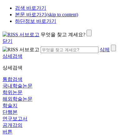
검색 바로가기
본문 바로가기(skip to content)
하단정보 바로가기
무엇을 찾고 계세요?
닫기
삭제
상세검색
상세검색
통합검색
국내학술논문
학위논문
해외학술논문
학술지
단행본
연구보고서
공개강의
버튼