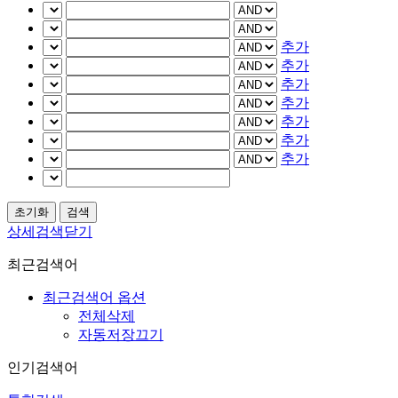
추가
추가
추가
추가
추가
추가
추가
상세검색닫기
최근검색어
최근검색어 옵션
전체삭제
자동저장끄기
인기검색어