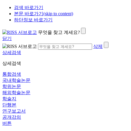
검색 바로가기
본문 바로가기(skip to content)
하단정보 바로가기
무엇을 찾고 계세요?
닫기
삭제
상세검색
상세검색
통합검색
국내학술논문
학위논문
해외학술논문
학술지
단행본
연구보고서
공개강의
버튼