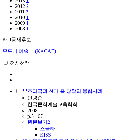
2013
1
2012
2
2011
2
2010
1
2009
1
2008
1
KCI등재후보
모드니 예술 : (KACAE)
전체선택
부조리극과 현대 춤 창작의 융합사례
안병순
한국문화예술교육학회
2008
p.51-67
원문보기
2
스콜라
KISS