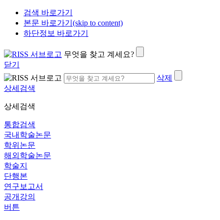
검색 바로가기
본문 바로가기(skip to content)
하단정보 바로가기
무엇을 찾고 계세요?
닫기
삭제
상세검색
상세검색
통합검색
국내학술논문
학위논문
해외학술논문
학술지
단행본
연구보고서
공개강의
버튼