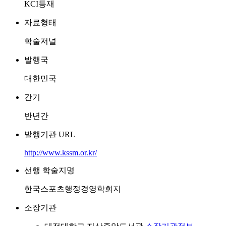
KCI등재
자료형태
학술저널
발행국
대한민국
간기
반년간
발행기관 URL
http://www.kssm.or.kr/
선행 학술지명
한국스포츠행정경영학회지
소장기관