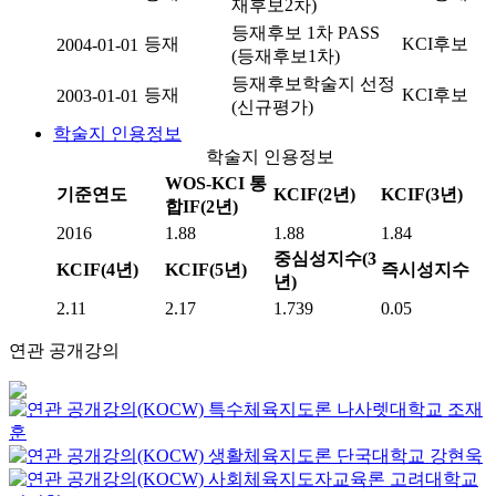
재후보2차)
등재후보 1차 PASS
등재
KCI후보
2004-01-01
(등재후보1차)
등재후보학술지 선정
등재
KCI후보
2003-01-01
(신규평가)
학술지 인용정보
학술지 인용정보
WOS-KCI 통
기준연도
KCIF(2년)
KCIF(3년)
합IF(2년)
2016
1.88
1.88
1.84
중심성지수(3
KCIF(4년)
KCIF(5년)
즉시성지수
년)
2.11
2.17
1.739
0.05
연관 공개강의
특수체육지도론
나사렛대학교
조재
훈
생활체육지도론
단국대학교
강현욱
사회체육지도자교육론
고려대학교