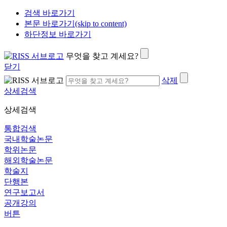
검색 바로가기
본문 바로가기(skip to content)
하단정보 바로가기
무엇을 찾고 계세요?
닫기
삭제
상세검색
상세검색
통합검색
국내학술논문
학위논문
해외학술논문
학술지
단행본
연구보고서
공개강의
버튼