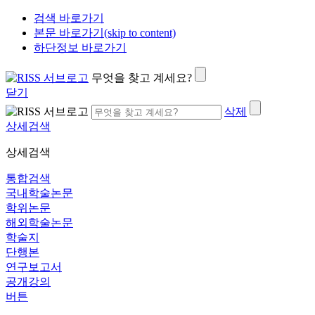
검색 바로가기
본문 바로가기(skip to content)
하단정보 바로가기
무엇을 찾고 계세요?
닫기
삭제
상세검색
상세검색
통합검색
국내학술논문
학위논문
해외학술논문
학술지
단행본
연구보고서
공개강의
버튼