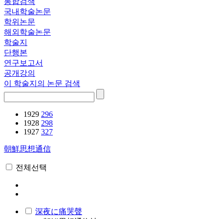
통합검색
국내학술논문
학위논문
해외학술논문
학술지
단행본
연구보고서
공개강의
이 학술지의 논문 검색
1929
296
1928
298
1927
327
朝鮮思想通信
전체선택
深夜に痛哭聲