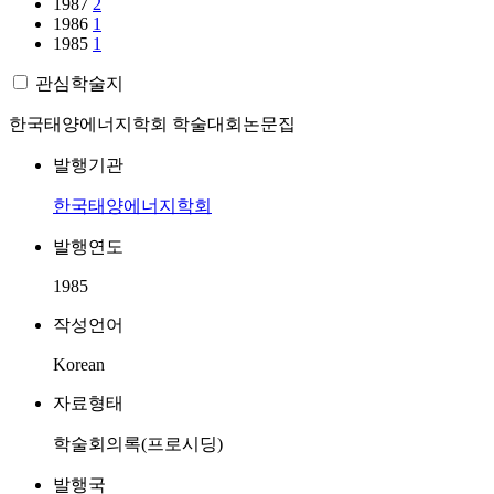
1987
2
1986
1
1985
1
관심학술지
한국태양에너지학회 학술대회논문집
발행기관
한국태양에너지학회
발행연도
1985
작성언어
Korean
자료형태
학술회의록(프로시딩)
발행국