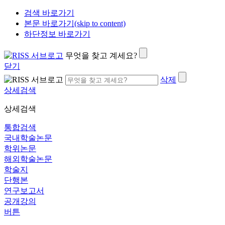
검색 바로가기
본문 바로가기(skip to content)
하단정보 바로가기
무엇을 찾고 계세요?
닫기
삭제
상세검색
상세검색
통합검색
국내학술논문
학위논문
해외학술논문
학술지
단행본
연구보고서
공개강의
버튼