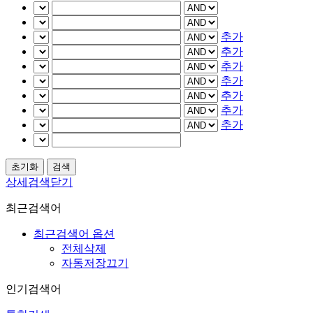
추가
추가
추가
추가
추가
추가
추가
상세검색닫기
최근검색어
최근검색어 옵션
전체삭제
자동저장끄기
인기검색어