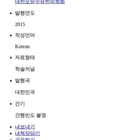
대한모유수유한의학회
발행연도
2015
작성언어
Korean
자료형태
학술저널
발행국
대한민국
간기
간행빈도 불명
내보내기
내책장담기
공유하기