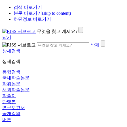
검색 바로가기
본문 바로가기(skip to content)
하단정보 바로가기
무엇을 찾고 계세요?
닫기
삭제
상세검색
상세검색
통합검색
국내학술논문
학위논문
해외학술논문
학술지
단행본
연구보고서
공개강의
버튼