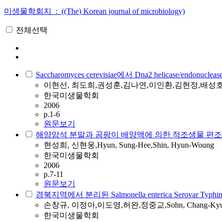
미생물학회지 : ((The) Korean journal of microbiology)
전체선택
Saccharomyces cerevisiae에서 Dna2 helicase/end
이현선, 최도희,권성훈,김나연,이인환,김현정,배성호,Lee, Hyun-Su
한국미생물학회
2006
p.1-6
원문보기
해양암석 분말과 곰팡이 배양액에 의한 적조생물 편
현성희, 신현웅,Hyun, Sung-Hee,Shin, Hyun-Woung
한국미생물학회
2006
p.7-11
원문보기
경북지역에서 분리된 Salmonella enterica Serovar Typhim
손창규, 이정아,이도영,허완,정중교,Sohn, Chang-Kyu,Lee, J
한국미생물학회