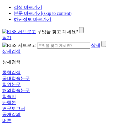
검색 바로가기
본문 바로가기(skip to content)
하단정보 바로가기
무엇을 찾고 계세요?
닫기
삭제
상세검색
상세검색
통합검색
국내학술논문
학위논문
해외학술논문
학술지
단행본
연구보고서
공개강의
버튼