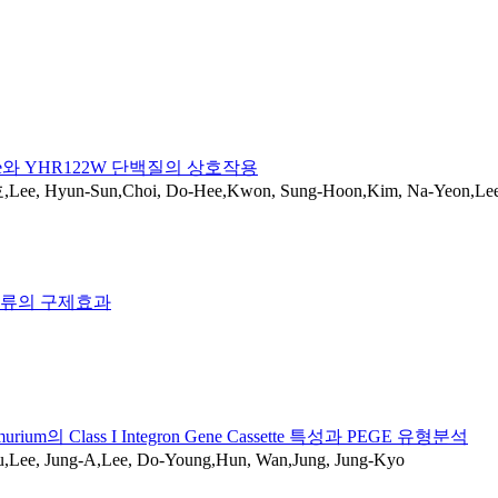
onuclease와 YHR122W 단백질의 상호작용
n,Choi, Do-Hee,Kwon, Sung-Hoon,Kim, Na-Yeon,Lee, In-
조류의 구제효과
urium의 Class I Integron Gene Cassette 특성과 PEGE 유형분석
ung-A,Lee, Do-Young,Hun, Wan,Jung, Jung-Kyo