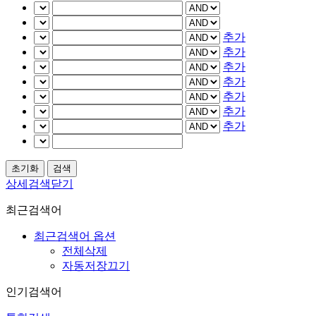
추가
추가
추가
추가
추가
추가
추가
상세검색닫기
최근검색어
최근검색어 옵션
전체삭제
자동저장끄기
인기검색어