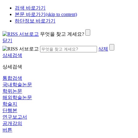
검색 바로가기
본문 바로가기(skip to content)
하단정보 바로가기
무엇을 찾고 계세요?
닫기
삭제
상세검색
상세검색
통합검색
국내학술논문
학위논문
해외학술논문
학술지
단행본
연구보고서
공개강의
버튼