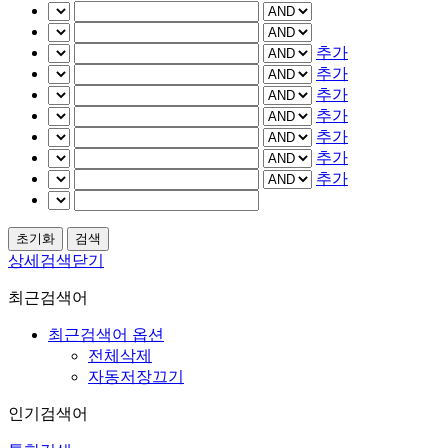
추가
추가
추가
추가
추가
추가
추가
상세검색닫기
최근검색어
최근검색어 옵션
전체삭제
자동저장끄기
인기검색어