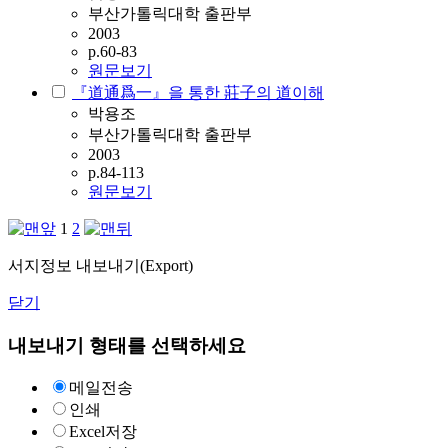
부산가톨릭대학 출판부
2003
p.60-83
원문보기
『道通爲一』을 통한 莊子의 道이해
박용조
부산가톨릭대학 출판부
2003
p.84-113
원문보기
1
2
서지정보 내보내기(Export)
닫기
내보내기 형태를 선택하세요
메일전송
인쇄
Excel저장