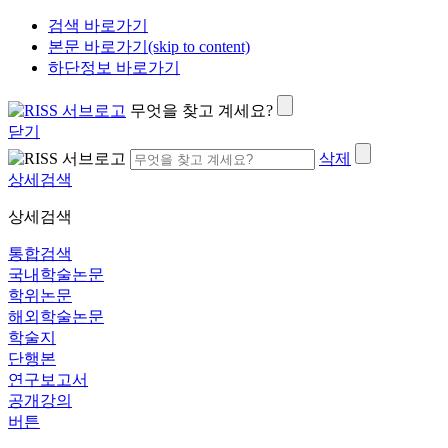
검색 바로가기
본문 바로가기(skip to content)
하단정보 바로가기
무엇을 찾고 계세요?
닫기
삭제
상세검색
상세검색
통합검색
국내학술논문
학위논문
해외학술논문
학술지
단행본
연구보고서
공개강의
버튼