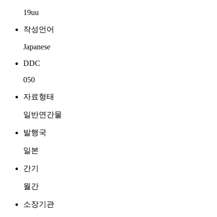
19uu
작성언어
Japanese
DDC
050
자료형태
일반연간물
발행국
일본
간기
월간
소장기관