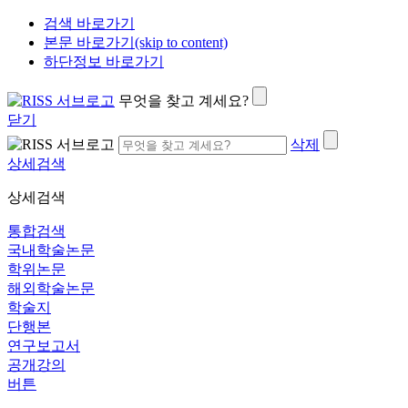
검색 바로가기
본문 바로가기(skip to content)
하단정보 바로가기
무엇을 찾고 계세요?
닫기
삭제
상세검색
상세검색
통합검색
국내학술논문
학위논문
해외학술논문
학술지
단행본
연구보고서
공개강의
버튼