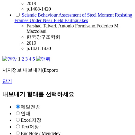
2019
p.1408-1420
Seismic Behaviour Assessment of Steel Moment Resisting
Frames Under Near-Field Earthquakes
Farshad Taiyari, Antonio Formisano,Federico M.
Mazzolani
한국강구조학회
2019
p.1421-1430
1
2
3
4
5
서지정보 내보내기(Export)
닫기
내보내기 형태를 선택하세요
메일전송
인쇄
Excel저장
Text저장
EndNote / Mendeley