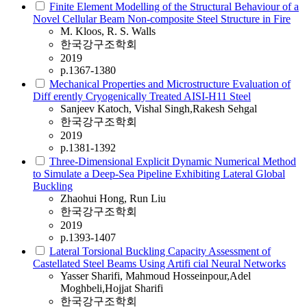
Finite Element Modelling of the Structural Behaviour of a
Novel Cellular Beam Non-composite Steel Structure in Fire
M. Kloos, R. S. Walls
한국강구조학회
2019
p.1367-1380
Mechanical Properties and Microstructure Evaluation of
Diff erently Cryogenically Treated AISI-H11 Steel
Sanjeev Katoch, Vishal Singh,Rakesh Sehgal
한국강구조학회
2019
p.1381-1392
Three-Dimensional Explicit Dynamic Numerical Method
to Simulate a Deep-Sea Pipeline Exhibiting Lateral Global
Buckling
Zhaohui Hong, Run Liu
한국강구조학회
2019
p.1393-1407
Lateral Torsional Buckling Capacity Assessment of
Castellated Steel Beams Using Artifi cial Neural Networks
Yasser Sharifi, Mahmoud Hosseinpour,Adel
Moghbeli,Hojjat Sharifi
한국강구조학회