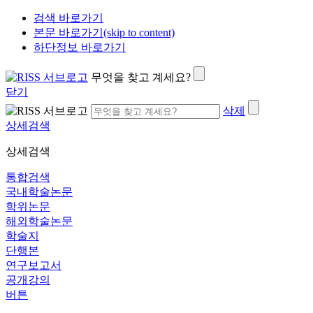
검색 바로가기
본문 바로가기(skip to content)
하단정보 바로가기
무엇을 찾고 계세요?
닫기
삭제
상세검색
상세검색
통합검색
국내학술논문
학위논문
해외학술논문
학술지
단행본
연구보고서
공개강의
버튼