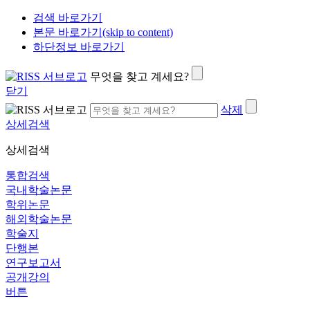
검색 바로가기
본문 바로가기(skip to content)
하단정보 바로가기
무엇을 찾고 계세요?
닫기
삭제
상세검색
상세검색
통합검색
국내학술논문
학위논문
해외학술논문
학술지
단행본
연구보고서
공개강의
버튼