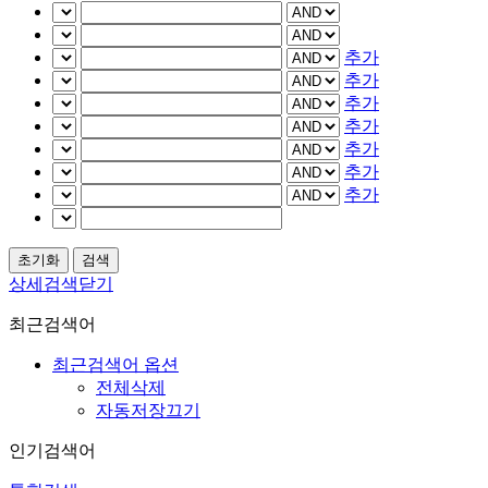
추가
추가
추가
추가
추가
추가
추가
상세검색닫기
최근검색어
최근검색어 옵션
전체삭제
자동저장끄기
인기검색어