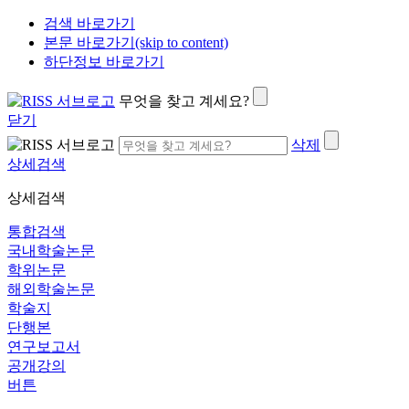
검색 바로가기
본문 바로가기(skip to content)
하단정보 바로가기
무엇을 찾고 계세요?
닫기
삭제
상세검색
상세검색
통합검색
국내학술논문
학위논문
해외학술논문
학술지
단행본
연구보고서
공개강의
버튼