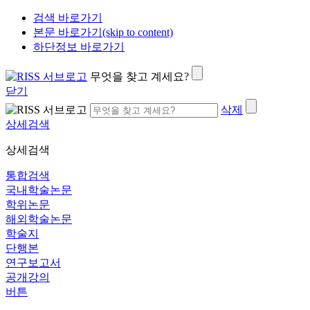
검색 바로가기
본문 바로가기(skip to content)
하단정보 바로가기
무엇을 찾고 계세요?
닫기
삭제
상세검색
상세검색
통합검색
국내학술논문
학위논문
해외학술논문
학술지
단행본
연구보고서
공개강의
버튼