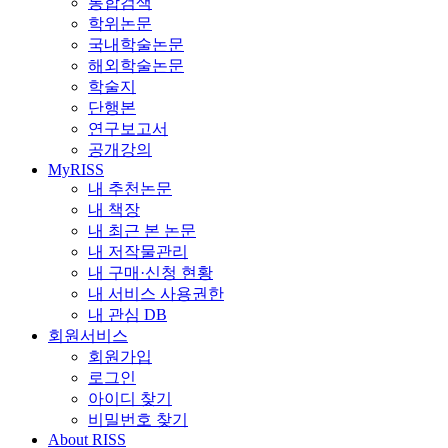
통합검색
학위논문
국내학술논문
해외학술논문
학술지
단행본
연구보고서
공개강의
MyRISS
내 추천논문
내 책장
내 최근 본 논문
내 저작물관리
내 구매·신청 현황
내 서비스 사용권한
내 관심 DB
회원서비스
회원가입
로그인
아이디 찾기
비밀번호 찾기
About RISS