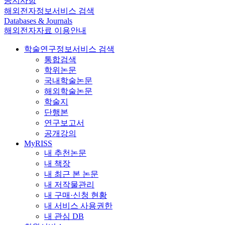
공지사항
해외전자정보서비스 검색
Databases & Journals
해외전자자료 이용안내
학술연구정보서비스 검색
통합검색
학위논문
국내학술논문
해외학술논문
학술지
단행본
연구보고서
공개강의
MyRISS
내 추천논문
내 책장
내 최근 본 논문
내 저작물관리
내 구매·신청 현황
내 서비스 사용권한
내 관심 DB