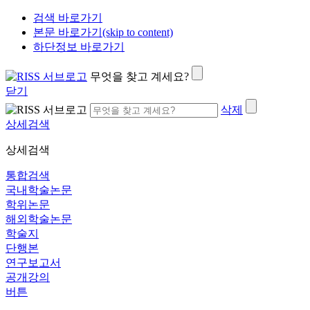
검색 바로가기
본문 바로가기(skip to content)
하단정보 바로가기
무엇을 찾고 계세요?
닫기
삭제
상세검색
상세검색
통합검색
국내학술논문
학위논문
해외학술논문
학술지
단행본
연구보고서
공개강의
버튼