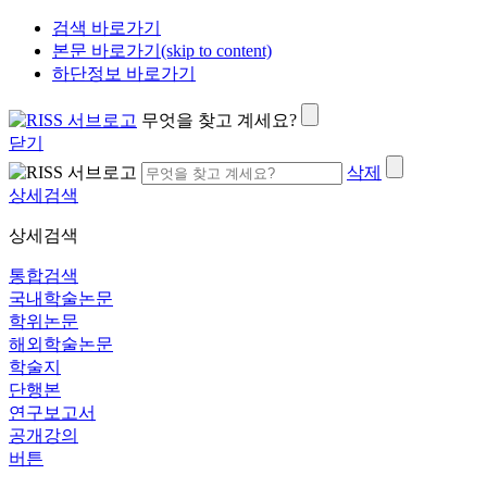
검색 바로가기
본문 바로가기(skip to content)
하단정보 바로가기
무엇을 찾고 계세요?
닫기
삭제
상세검색
상세검색
통합검색
국내학술논문
학위논문
해외학술논문
학술지
단행본
연구보고서
공개강의
버튼