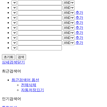
추가
추가
추가
추가
추가
추가
추가
상세검색닫기
최근검색어
최근검색어 옵션
전체삭제
자동저장끄기
인기검색어