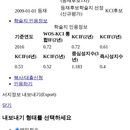
(등재후보1차)
등재후보학술지 선정
등재
KCI후보
2009-01-01
(신규평가)
학술지 인용정보
학술지 인용정보
WOS-KCI 통
기준연도
KCIF(2년)
KCIF(3년)
합IF(2년)
2016
0.72
0.72
0.61
중심성지수(3
KCIF(4년)
KCIF(5년)
즉시성지수
년)
0.53
0.52
1.183
0.4
복사/대출신청
인용하기
서지정보 내보내기(Export)
닫기
내보내기 형태를 선택하세요
메일전송