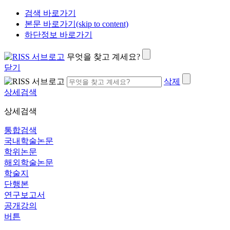
검색 바로가기
본문 바로가기(skip to content)
하단정보 바로가기
무엇을 찾고 계세요?
닫기
삭제
상세검색
상세검색
통합검색
국내학술논문
학위논문
해외학술논문
학술지
단행본
연구보고서
공개강의
버튼