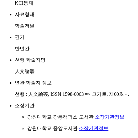
KCI등재
자료형태
학술저널
간기
반년간
선행 학술지명
人文論叢
연관 학술지 정보
선행 : 人文論叢, ISSN 1598-6063 => 코기토, 제60호 - .
소장기관
강원대학교 강릉캠퍼스 도서관
소장기관정보
강원대학교 중앙도서관
소장기관정보