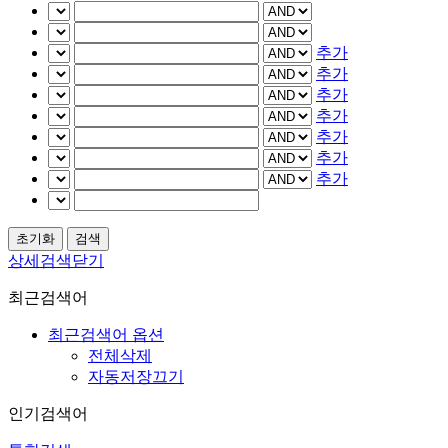
추가
추가
추가
추가
추가
추가
추가
상세검색닫기
최근검색어
최근검색어 옵션
전체삭제
자동저장끄기
인기검색어