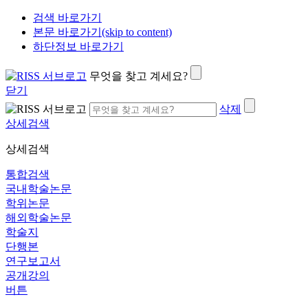
검색 바로가기
본문 바로가기(skip to content)
하단정보 바로가기
무엇을 찾고 계세요?
닫기
삭제
상세검색
상세검색
통합검색
국내학술논문
학위논문
해외학술논문
학술지
단행본
연구보고서
공개강의
버튼