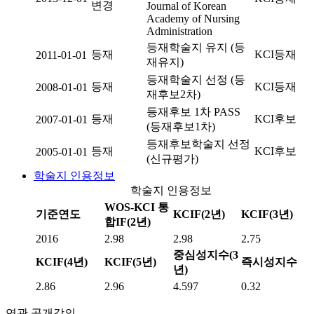
변경
Journal of Korean
Academy of Nursing
Administration
등재학술지 유지 (등
등재
KCI등재
2011-01-01
재유지)
등재학술지 선정 (등
등재
KCI등재
2008-01-01
재후보2차)
등재후보 1차 PASS
등재
KCI후보
2007-01-01
(등재후보1차)
등재후보학술지 선정
등재
KCI후보
2005-01-01
(신규평가)
학술지 인용정보
학술지 인용정보
WOS-KCI 통
기준연도
KCIF(2년)
KCIF(3년)
합IF(2년)
2016
2.98
2.98
2.75
중심성지수(3
KCIF(4년)
KCIF(5년)
즉시성지수
년)
2.86
2.96
4.597
0.32
연관 공개강의