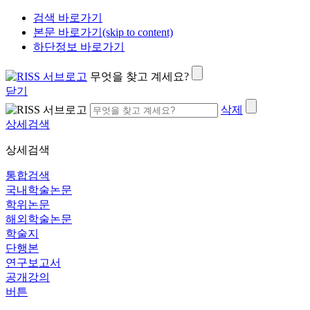
검색 바로가기
본문 바로가기(skip to content)
하단정보 바로가기
무엇을 찾고 계세요?
닫기
삭제
상세검색
상세검색
통합검색
국내학술논문
학위논문
해외학술논문
학술지
단행본
연구보고서
공개강의
버튼