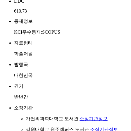
DDC
610.73
등재정보
KCI우수등재;SCOPUS
자료형태
학술저널
발행국
대한민국
간기
반년간
소장기관
가천의과학대학교 도서관
소장기관정보
강원대학교 원주캠퍼스 도서관
소장기관정보