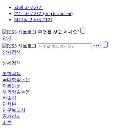
검색 바로가기
본문 바로가기(skip to content)
하단정보 바로가기
무엇을 찾고 계세요?
닫기
삭제
상세검색
상세검색
통합검색
국내학술논문
학위논문
해외학술논문
학술지
단행본
연구보고서
공개강의
버튼