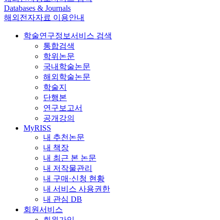
Databases & Journals
해외전자자료 이용안내
학술연구정보서비스 검색
통합검색
학위논문
국내학술논문
해외학술논문
학술지
단행본
연구보고서
공개강의
MyRISS
내 추천논문
내 책장
내 최근 본 논문
내 저작물관리
내 구매·신청 현황
내 서비스 사용권한
내 관심 DB
회원서비스
회원가입