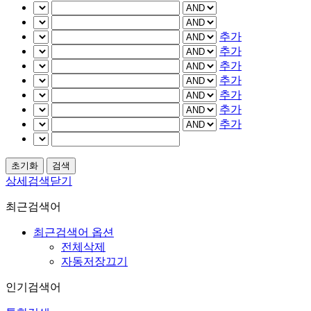
추가
추가
추가
추가
추가
추가
추가
상세검색닫기
최근검색어
최근검색어 옵션
전체삭제
자동저장끄기
인기검색어