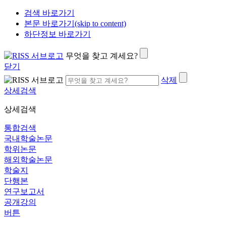
검색 바로가기
본문 바로가기(skip to content)
하단정보 바로가기
무엇을 찾고 계세요?
닫기
삭제
상세검색
상세검색
통합검색
국내학술논문
학위논문
해외학술논문
학술지
단행본
연구보고서
공개강의
버튼