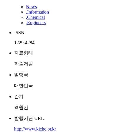
News
,Information
,Chemical
,Engineers
ISSN
1229-4284
자료형태
학술저널
발행국
대한민국
간기
격월간
발행기관 URL
http://www.kiche.or.kr