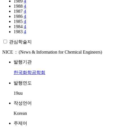
1989
4
1988
4
1987
4
1986
4
1985
4
1984
4
1983
4
관심학술지
NICE : (News & Information for Chemical Engineers)
발행기관
한국화학공학회
발행연도
19uu
작성언어
Korean
주제어