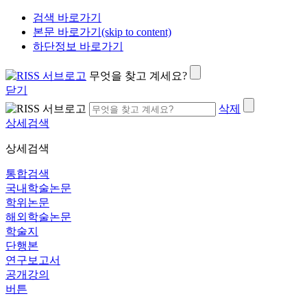
검색 바로가기
본문 바로가기(skip to content)
하단정보 바로가기
무엇을 찾고 계세요?
닫기
삭제
상세검색
상세검색
통합검색
국내학술논문
학위논문
해외학술논문
학술지
단행본
연구보고서
공개강의
버튼