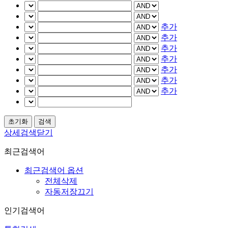
추가
추가
추가
추가
추가
추가
추가
상세검색닫기
최근검색어
최근검색어 옵션
전체삭제
자동저장끄기
인기검색어