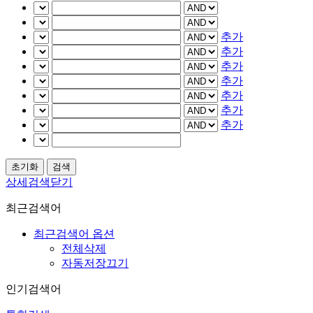
추가
추가
추가
추가
추가
추가
추가
상세검색닫기
최근검색어
최근검색어 옵션
전체삭제
자동저장끄기
인기검색어