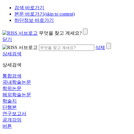
검색 바로가기
본문 바로가기(skip to content)
하단정보 바로가기
무엇을 찾고 계세요?
닫기
삭제
상세검색
상세검색
통합검색
국내학술논문
학위논문
해외학술논문
학술지
단행본
연구보고서
공개강의
버튼