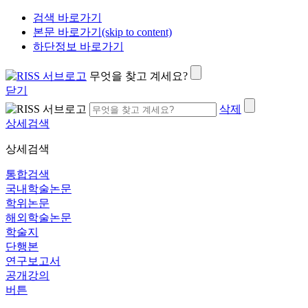
검색 바로가기
본문 바로가기(skip to content)
하단정보 바로가기
무엇을 찾고 계세요?
닫기
삭제
상세검색
상세검색
통합검색
국내학술논문
학위논문
해외학술논문
학술지
단행본
연구보고서
공개강의
버튼