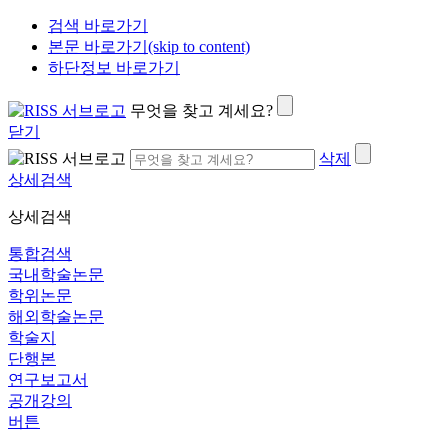
검색 바로가기
본문 바로가기(skip to content)
하단정보 바로가기
무엇을 찾고 계세요?
닫기
삭제
상세검색
상세검색
통합검색
국내학술논문
학위논문
해외학술논문
학술지
단행본
연구보고서
공개강의
버튼