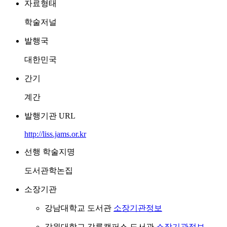
자료형태
학술저널
발행국
대한민국
간기
계간
발행기관 URL
http://liss.jams.or.kr
선행 학술지명
도서관학논집
소장기관
강남대학교 도서관
소장기관정보
강원대학교 강릉캠퍼스 도서관
소장기관정보