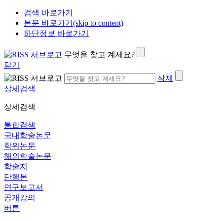
검색 바로가기
본문 바로가기(skip to content)
하단정보 바로가기
무엇을 찾고 계세요?
닫기
삭제
상세검색
상세검색
통합검색
국내학술논문
학위논문
해외학술논문
학술지
단행본
연구보고서
공개강의
버튼