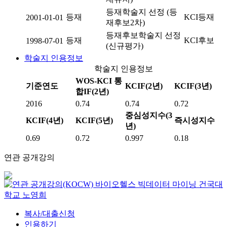
등재학술지 선정 (등
등재
KCI등재
2001-01-01
재후보2차)
등재후보학술지 선정
등재
KCI후보
1998-07-01
(신규평가)
학술지 인용정보
학술지 인용정보
WOS-KCI 통
기준연도
KCIF(2년)
KCIF(3년)
합IF(2년)
2016
0.74
0.74
0.72
중심성지수(3
KCIF(4년)
KCIF(5년)
즉시성지수
년)
0.69
0.72
0.997
0.18
연관 공개강의
바이오헬스 빅데이터 마이닝
건국대
학교
노영희
복사/대출신청
인용하기