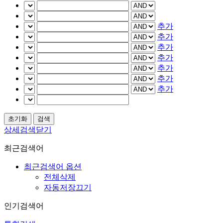
추가
추가
추가
추가
추가
추가
추가
상세검색닫기
최근검색어
최근검색어 옵션
전체삭제
자동저장끄기
인기검색어