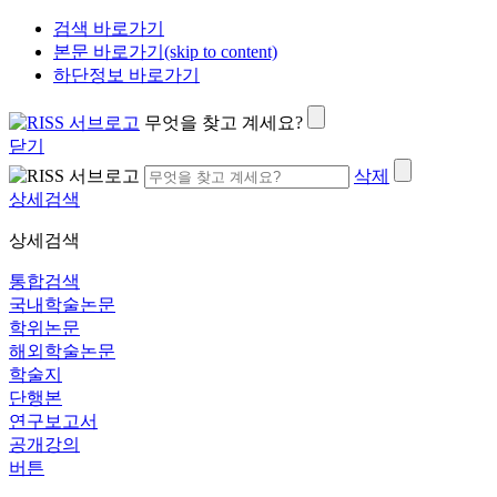
검색 바로가기
본문 바로가기(skip to content)
하단정보 바로가기
무엇을 찾고 계세요?
닫기
삭제
상세검색
상세검색
통합검색
국내학술논문
학위논문
해외학술논문
학술지
단행본
연구보고서
공개강의
버튼