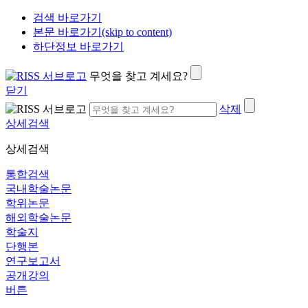
검색 바로가기
본문 바로가기(skip to content)
하단정보 바로가기
무엇을 찾고 계세요?
닫기
삭제
상세검색
상세검색
통합검색
국내학술논문
학위논문
해외학술논문
학술지
단행본
연구보고서
공개강의
버튼