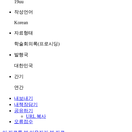
19uu
작성언어
Korean
자료형태
학술회의록(프로시딩)
발행국
대한민국
간기
연간
내보내기
내책장담기
공유하기
URL 복사
오류접수