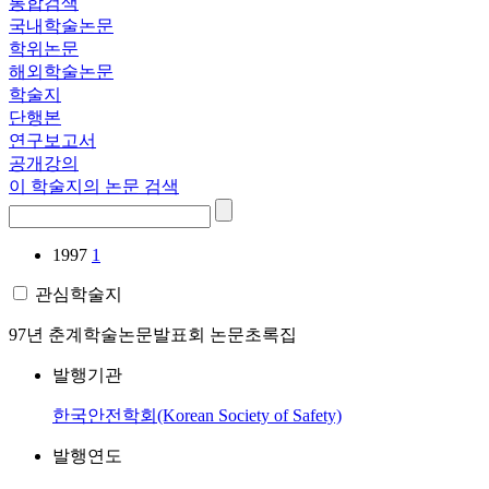
통합검색
국내학술논문
학위논문
해외학술논문
학술지
단행본
연구보고서
공개강의
이 학술지의 논문 검색
1997
1
관심학술지
97년 춘계학술논문발표회 논문초록집
발행기관
한국안전학회(Korean Society of Safety)
발행연도