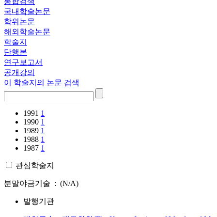
통합검색
국내학술논문
학위논문
해외학술논문
학술지
단행본
연구보고서
공개강의
이 학술지의 논문 검색
1991
1
1990
1
1989
1
1988
1
1987
1
관심학술지
분말야금기술 : (N/A)
발행기관