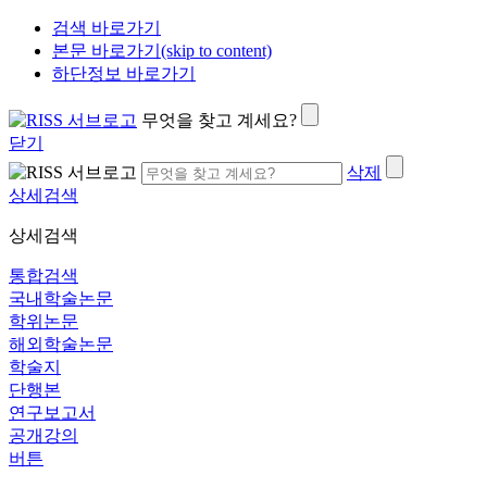
검색 바로가기
본문 바로가기(skip to content)
하단정보 바로가기
무엇을 찾고 계세요?
닫기
삭제
상세검색
상세검색
통합검색
국내학술논문
학위논문
해외학술논문
학술지
단행본
연구보고서
공개강의
버튼