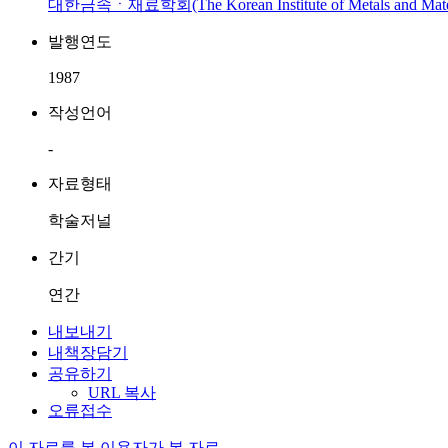
대한금속ㆍ재료학회(The Korean Institute of Metals and Mater
발행연도
1987
작성언어
-
자료형태
학술저널
간기
연간
내보내기
내책장담기
공유하기
URL 복사
오류접수
이 자료를 본 이용자가 본 자료