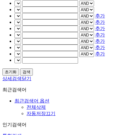
추가
추가
추가
추가
추가
추가
추가
상세검색닫기
최근검색어
최근검색어 옵션
전체삭제
자동저장끄기
인기검색어