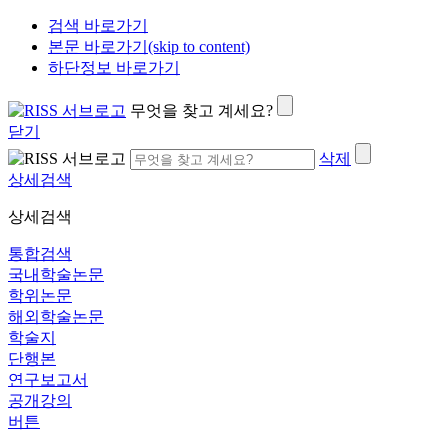
검색 바로가기
본문 바로가기(skip to content)
하단정보 바로가기
무엇을 찾고 계세요?
닫기
삭제
상세검색
상세검색
통합검색
국내학술논문
학위논문
해외학술논문
학술지
단행본
연구보고서
공개강의
버튼