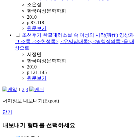
조은정
한국여성문학학회
2010
p.87-118
원문보기
조선후기 한글대하소설 속 여성의 시작(詩作) 양상과
그 소통 -<소현성록>, <유씨삼대록>, <명행정의록>을 대
상으로
서정민
한국여성문학학회
2010
p.121-145
원문보기
1
2
3
서지정보 내보내기(Export)
닫기
내보내기 형태를 선택하세요